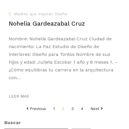
Madres que Inspiran Diseño
Nohelia Gardeazabal Cruz
Nombre: Nohelia Gardeazabal Cruz Ciudad de
nacimiento: La Paz Estudio de Diseño de
interiores: Diseño para Tontos Nombre de sus
hijos y edad: Julieta Escobar 1 año y 8 meses 1. –
¿Cómo equilibras tu carrera en la arquitectura
con…
LEER MAS
Paginación
Previous
1
2
3
4
Next
de
entradas
Buscar