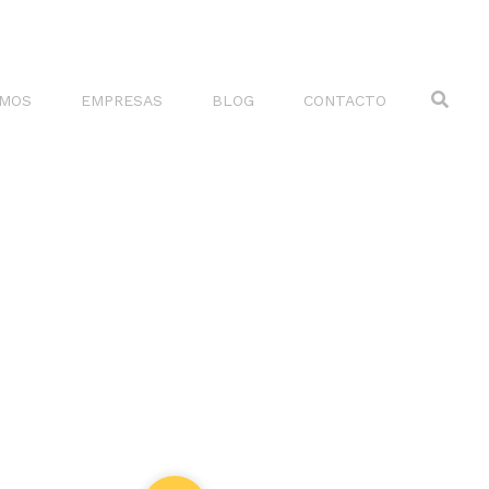
×
Sear
OMOS
EMPRESAS
BLOG
CONTACTO
BOLIVIA
Proyectos
PARAGUAY
Inspiración
TRENDencias
Design Histories
Madres que Inspiran Diseño
Lanzamientos
Arquitectos Destacados
Noticias