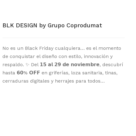
BLK DESIGN by Grupo Coprodumat
No es un Black Friday cualquiera… es el momento
de conquistar el diseño con estilo, innovación y
respaldo. ✨ Del 𝟭𝟱 𝗮𝗹 𝟮𝟵 𝗱𝗲 𝗻𝗼𝘃𝗶𝗲𝗺𝗯𝗿𝗲, descubrí
hasta 𝟲𝟬% 𝗢𝗙𝗙 en griferías, loza sanitaria, tinas,
cerraduras digitales y herrajes para todos…