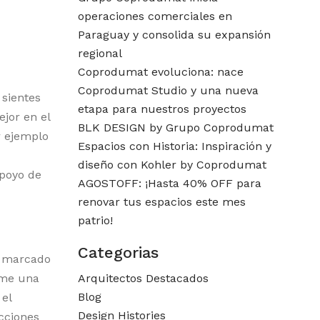
operaciones comerciales en
Paraguay y consolida su expansión
regional
Coprodumat evoluciona: nace
Coprodumat Studio y una nueva
 sientes
etapa para nuestros proyectos
jor en el
BLK DESIGN by Grupo Coprodumat
r ejemplo
Espacios con Historia: Inspiración y
diseño con Kohler by Coprodumat
apoyo de
AGOSTOFF: ¡Hasta 40% OFF para
renovar tus espacios este mes
patrio!
Categorias
a marcado
Arquitectos Destacados
rme una
Blog
 el
Design Histories
ecciones