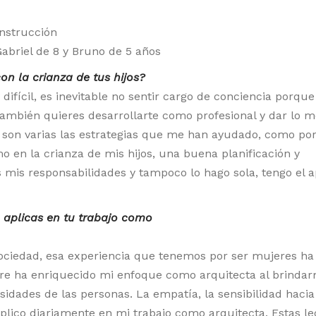
nstrucción
abriel de 8 y Bruno de 5 años
con la crianza de tus hijos?
ifícil, es inevitable no sentir cargo de conciencia porque
también quieres desarrollarte como profesional y dar lo me
 son varias las estrategias que me han ayudado, como po
o en la crianza de mis hijos, una buena planificación y
 mis responsabilidades y tampoco lo hago sola, tengo el 
 aplicas en tu trabajo como
ociedad, esa experiencia que tenemos por ser mujeres h
re ha enriquecido mi enfoque como arquitecta al brinda
sidades de las personas. La empatía, la sensibilidad hacia
aplico diariamente en mi trabajo como arquitecta. Estas l