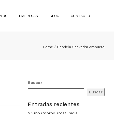
×
Sear
OMOS
EMPRESAS
BLOG
CONTACTO
BOLIVIA
Proyectos
PARAGUAY
Inspiración
Home
Gabriela Saavedra Ampuero
TRENDencias
Design Histories
Madres que Inspiran Diseño
Lanzamientos
Buscar
Arquitectos Destacados
Buscar
Noticias
Entradas recientes
Promociones
Grupo Coprodumat inicia