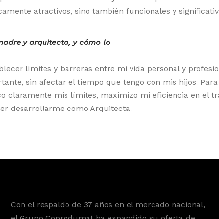
amente atractivos, sino también funcionales y significativ
 madre y arquitecta, y cómo lo
ecer límites y barreras entre mi vida personal y profesio
tante, sin afectar el tiempo que tengo con mis hijos. Par
co claramente mis límites, maximizo mi eficiencia en el tr
er desarrollarme como Arquitecta.
Con el respaldo de 37 años en el mercado nacional,
el Grupo Coprodumat ha expandido su oferta de