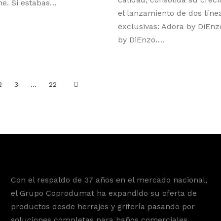
ne. Si estabas…
el lanzamiento de dos líne
exclusivas: Adora by DiEnz
by DiEnzo….
2
3
…
22
Con el respaldo de 37 años en el mercado nacional,
el Grupo Coprodumat ha expandido su oferta de
productos desde herrajes y grifería pasando por
soluciones completas para baños comerciales,