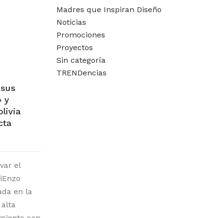
Madres que Inspiran Diseño
Noticias
Promociones
Proyectos
Sin categoría
TRENDencias
 sus
 y
livia
cta
var el
DiEnzo
ada en la
alta
imiento con