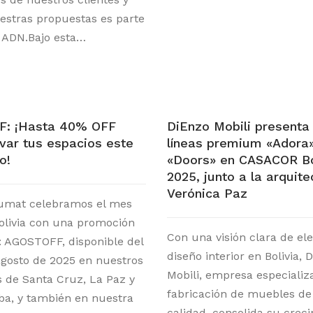
estras propuestas es parte
 ADN.Bajo esta…
: ¡Hasta 40% OFF
DiEnzo Mobili presenta
var tus espacios este
líneas premium «Adora»
o!
«Doors» en CASACOR Bo
2025, junto a la arquite
Verónica Paz
umat celebramos el mes
Bolivia con una promoción
Con una visión clara de ele
: AGOSTOFF, disponible del
diseño interior en Bolivia, 
 agosto de 2025 en nuestros
Mobili, empresa especializ
de Santa Cruz, La Paz y
fabricación de muebles de 
a, y también en nuestra
calidad, consolida su crec