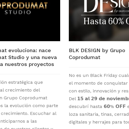
at evoluciona: nace
BLK DESIGN by Grupo
at Studio y una nueva
Coprodumat
a nuestros proyectos
No es un Black Friday cua
ión estratégica que
el momento de conquistar 
l crecimiento del
con estilo, innovación y re
n Grupo Coprodumat
Del 𝟭𝟱 𝗮𝗹 𝟮𝟵 𝗱𝗲 𝗻𝗼𝘃𝗶𝗲𝗺𝗯
 la evolución como parte
descubrí hasta 𝟲𝟬% 𝗢𝗙𝗙 e
 crecimiento. Escuchar al
loza sanitaria, tinas, cerra
nticiparnos a las
digitales y herrajes para t
s de nuestros clientes y