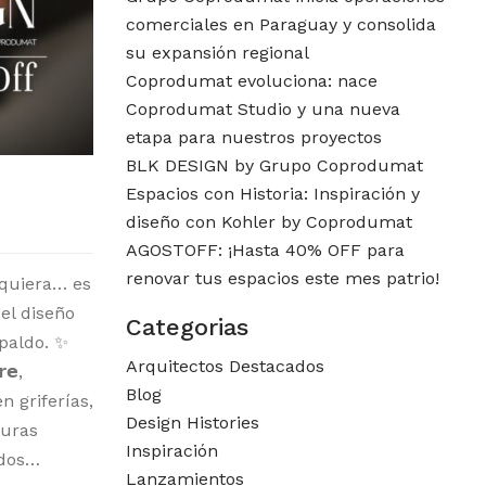
comerciales en Paraguay y consolida
su expansión regional
Coprodumat evoluciona: nace
Coprodumat Studio y una nueva
etapa para nuestros proyectos
BLK DESIGN by Grupo Coprodumat
Espacios con Historia: Inspiración y
diseño con Kohler by Coprodumat
AGOSTOFF: ¡Hasta 40% OFF para
renovar tus espacios este mes patrio!
lquiera… es
el diseño
Categorias
spaldo. ✨
Arquitectos Destacados
𝗲,
Blog
n griferías,
Design Histories
duras
Inspiración
odos…
Lanzamientos