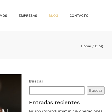
×
Sear
OMOS
EMPRESAS
BLOG
CONTACTO
BOLIVIA
Proyectos
PARAGUAY
Inspiración
Home
Blog
TRENDencias
Design Histories
Madres que Inspiran Diseño
Lanzamientos
Buscar
Arquitectos Destacados
Buscar
Noticias
Entradas recientes
Promociones
Grupo Coprodumat inicia operaciones