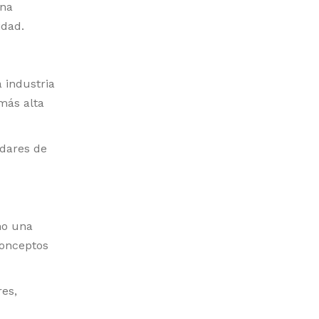
una
idad.
 industria
más alta
ndares de
mo una
conceptos
res,