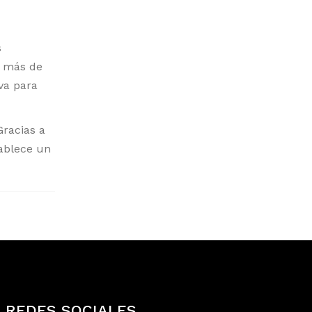
s
n más de
va para
Gracias a
ablece un
REDES SOCIALES