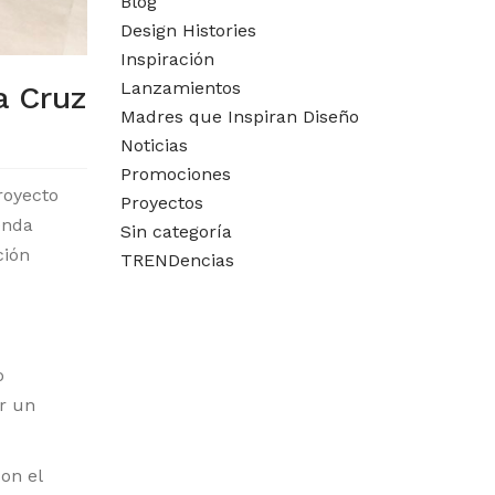
Blog
Design Histories
Inspiración
Lanzamientos
a Cruz
Madres que Inspiran Diseño
Noticias
Promociones
royecto
Proyectos
enda
Sin categoría
ción
TRENDencias
o
r un
on el