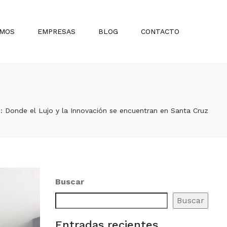
×
Sear
OMOS
EMPRESAS
BLOG
CONTACTO
BOLIVIA
Proyectos
PARAGUAY
Inspiración
TRENDencias
: Donde el Lujo y la Innovación se encuentran en Santa Cruz
Design Histories
Madres que Inspiran Diseño
Lanzamientos
Arquitectos Destacados
Buscar
Noticias
Buscar
Promociones
Entradas recientes