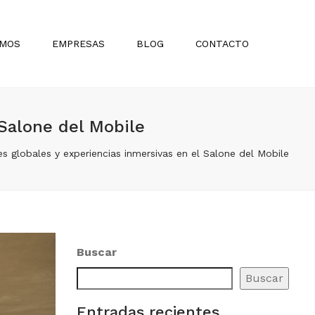
×
Sear
OMOS
EMPRESAS
BLOG
CONTACTO
BOLIVIA
Proyectos
PARAGUAY
Inspiración
Salone del Mobile
TRENDencias
 globales y experiencias inmersivas en el Salone del Mobile
Design Histories
Madres que Inspiran Diseño
Lanzamientos
Arquitectos Destacados
Buscar
Noticias
Buscar
Promociones
Entradas recientes