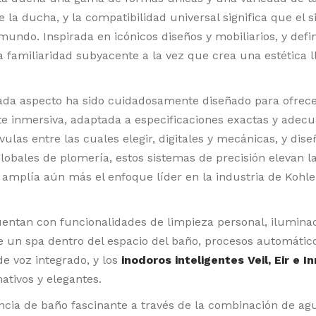
 la ducha, y la compatibilidad universal significa que el 
undo. Inspirada en icónicos diseños y mobiliarios, y defi
a familiaridad subyacente a la vez que crea una estética 
cada aspecto ha sido cuidadosamente diseñado para ofrece
 inmersiva, adaptada a especificaciones exactas y adec
las entre las cuales elegir, digitales y mecánicas, y dis
obales de plomería, estos sistemas de precisión elevan la
e amplía aún más el enfoque líder en la industria de Kohle
uentan con funcionalidades de limpieza personal, ilumina
e un spa dentro del espacio del baño, procesos automátic
de voz integrado, y los
inodoros inteligentes
Veil, Eir e I
ativos y elegantes.
ncia de baño fascinante a través de la combinación de ag