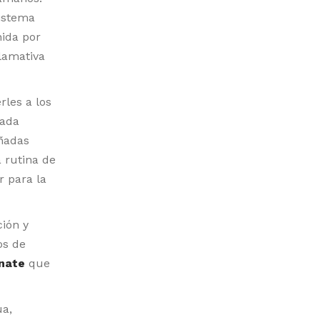
sistema
nida por
llamativa
rles a los
uada
eñadas
 rutina de
r para la
ción y
os de
nnate
que
ua,