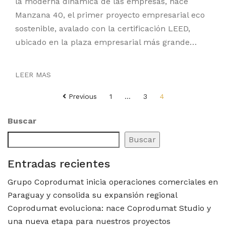
la moderna dinámica de las empresas, nace
Manzana 40, el primer proyecto empresarial eco
sostenible, avalado con la certificación LEED,
ubicado en la plaza empresarial más grande…
LEER MAS
Paginación
Previous
1
…
3
4
de
entradas
Buscar
Buscar
Entradas recientes
Grupo Coprodumat inicia operaciones comerciales en
Paraguay y consolida su expansión regional
Coprodumat evoluciona: nace Coprodumat Studio y
una nueva etapa para nuestros proyectos